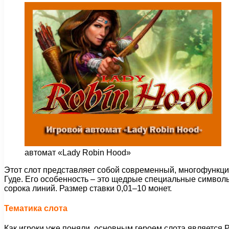
автомат «Lady Robin Hood»
Этот слот представляет собой современный, многофункцион
Гуде.
Его особенность – это щедрые специальные символы
сорока линий. Размер ставки 0,01–10 монет.
Тематика слота
Как игроки уже поняли, основным героем слота является Р