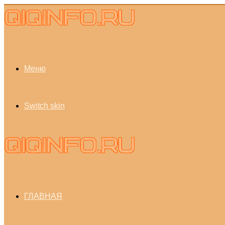
Меню
Switch skin
ГЛАВНАЯ