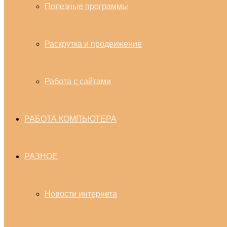
Полезные программы
Раскрутка и продвижение
Работа с сайтами
РАБОТА КОМПЬЮТЕРА
РАЗНОЕ
Новости интернета