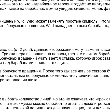
ие — это то, что награбленное героиня отдаёт не виртуал
нах, также на барабанах можно увидеть символы монет, фля
ишень и wild. Wild может заменять простые символы, что
тить бонусные вращения. Wild выпадает на всех барабанах
имволов (от 2 до 8). Данные изображения могут заменять вс
я. Три скаттера выпавшие на первом, третьем и пятом бара
онусных вращений учитывается ставка, которую игрок став
 а над барабанами, появляются щиты.
 бонусного вращения. После того как все четыре сектора б
яет остальные не бонусные символы, что увеличивает шанс 
при заполнении щита.
выбрать количество линий, но это не означает, что игрок с
но, на максимумах можно беззаботно играть в демо-игре каз
 – это неплохой вариант, как для начинающих, так и для оп