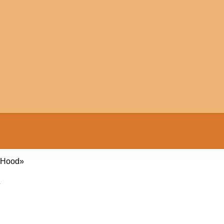
 Hood»
»