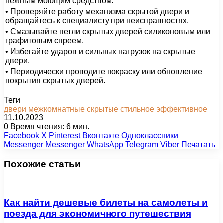
нежным моющим средством.
• Проверяйте работу механизма скрытой двери и
обращайтесь к специалисту при неисправностях.
• Смазывайте петли скрытых дверей силиконовым или
графитовым спреем.
• Избегайте ударов и сильных нагрузок на скрытые
двери.
• Периодически проводите покраску или обновление
покрытия скрытых дверей.
Теги
двери
межкомнатные
скрытые
стильное
эффективное
11.10.2023
0
Время чтения: 6 мин.
Facebook
X
Pinterest
Вконтакте
Одноклассники
Messenger
Messenger
WhatsApp
Telegram
Viber
Печатать
Похожие статьи
Как найти дешевые билеты на самолеты и
поезда для экономичного путешествия