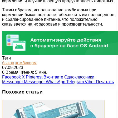
кормления и улучшить общую продуктивность животных.
Таким образом, использование комбикорма при
кормлении быков позволяет обеспечить им полноценное
и сбалансированное питание, что положительно
сказывается на их здоровье и производительности.
Теги
быков
комбикорм
07.09.2023
0
Время чтения: 5 мин.
Facebook
X
Pinterest
Вконтакте
Одноклассники
Messenger
Messenger
WhatsApp
Telegram
Viber
Печатать
Похожие статьи