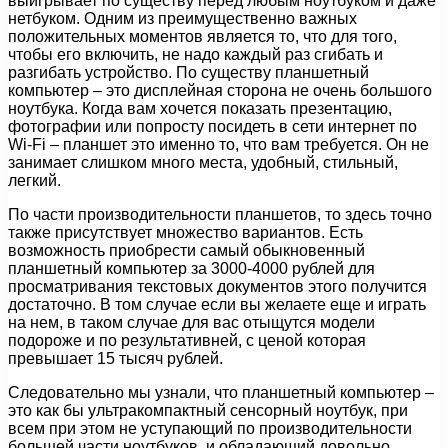
выигрывает по существу перед любым ноутбуком и даже
нетбуком. Одним из преимущественно важных
положительных моментов является то, что для того,
чтобы его включить, не надо каждый раз сгибать и
разгибать устройство. По существу планшетный
компьютер – это дисплейная сторона не очень большого
ноутбука. Когда вам хочется показать презентацию,
фотографии или попросту посидеть в сети интернет по
Wi-Fi – планшет это именно то, что вам требуется. Он не
занимает слишком много места, удобный, стильный,
легкий.
По части производительности планшетов, то здесь точно
также присутствует множество вариантов. Есть
возможность приобрести самый обыкновенный
планшетный компьютер за 3000-4000 рублей для
просматривания текстовых документов этого получится
достаточно. В том случае если вы желаете еще и играть
на нем, в таком случае для вас отыщутся модели
подороже и по результативней, с ценой которая
превышает 15 тысяч рублей.
Следовательно мы узнали, что планшетный компьютер –
это как бы ультракомпактный сенсорный ноутбук, при
всем при этом не уступающий по производительности
большей части ноутбуков, и обладающий довольно