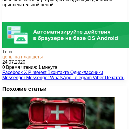
привлекательной ценой.
Теги
цены на планшеты
24.07.2020
0
Время чтения: 1 минута
Facebook
X
Pinterest
Вконтакте
Одноклассники
Messenger
Messenger
WhatsApp
Telegram
Viber
Печатать
Похожие статьи