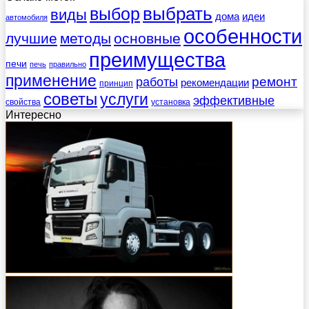
выбрать
выбор
виды
дома
идеи
автомобиля
особенности
лучшие
методы
основные
преимущества
печи
печь
правильно
применение
работы
ремонт
рекомендации
принцип
советы
услуги
эффективные
свойства
установка
Интересно