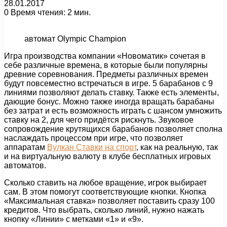
28.01.2017
0
Время чтения: 2 мин.
автомат Olympic Champion
Игра производства компании «Новоматик» сочетая в
себе различные времена, в которые были популярны
древние соревнования. Предметы различных времен
будут повсеместно встречаться в игре. 5 барабанов с 9
линиями позволяют делать ставку.
Также есть элементы,
дающие бонус. Можно также иногда вращать барабаны
без затрат и есть возможность играть с шансом умножить
ставку на 2, для чего придётся рискнуть. Звуковое
сопровождение крутящихся барабанов позволяет сполна
наслаждать процессом при игре, что позволяет
аппаратам
Вулкан Ставки на спорт
, как на реальную, так
и на виртуальную валюту в клубе бесплатных игровых
автоматов.
Сколько ставить на любое вращение, игрок выбирает
сам. В этом помогут соответствующие кнопки. Кнопка
«Максимальная ставка» позволяет поставить сразу 100
кредитов. Что выбрать, сколько линий, нужно нажать
кнопку «Линии» с метками «1» и «9».