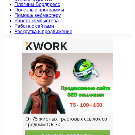
Плагины Вордпресс
Полезные программы
Помощь вебмастеру
Работа компьютера
Работа с сайтами
Раскрутка и продвижение