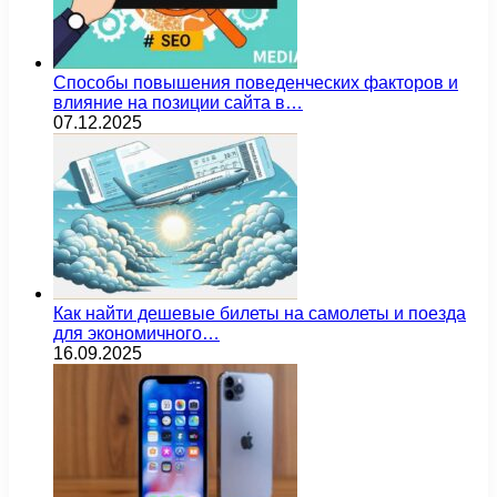
Способы повышения поведенческих факторов и
влияние на позиции сайта в…
07.12.2025
Как найти дешевые билеты на самолеты и поезда
для экономичного…
16.09.2025