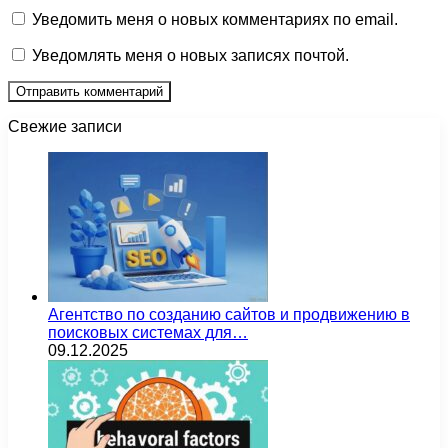
Уведомить меня о новых комментариях по email.
Уведомлять меня о новых записях почтой.
Свежие записи
Агентство по созданию сайтов и продвижению в
поисковых системах для…
09.12.2025