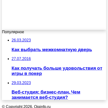
Популярное
26.03.2023
Как выбрать межкомнатную дверь
27.07.2016
Как получать больше удовольствия от
игры в покер
29.03.2023
Веб-студия: бизнес-план. Чем
занимается веб-студия?
© Copyright 2026, Qiqinfo.ru