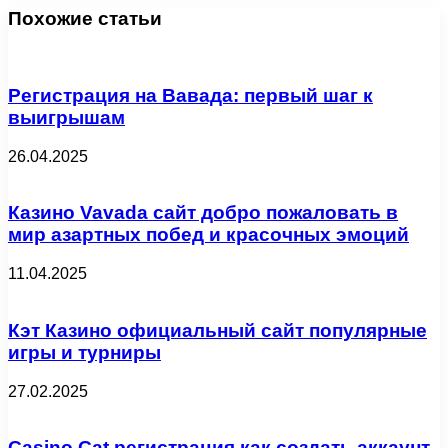
Похожие статьи
Регистрация на Вавада: первый шаг к
выигрышам
26.04.2025
Казино Vavada сайт добро пожаловать в
мир азартных побед и красочных эмоций
11.04.2025
Кэт Казино официальный сайт популярные
игры и турниры
27.02.2025
Casino Cat регистрация как создать аккаунт