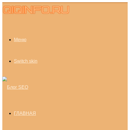
Меню
Switch skin
ГЛАВНАЯ