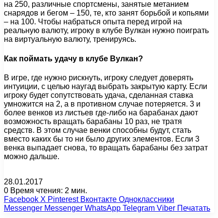
на 250, различные спортсмены, занятые метанием
снарядов и бегом – 150, те, кто занят борьбой и копьями
– на 100. Чтобы набраться опыта перед игрой на
реальную валюту, игроку в клубе Вулкан нужно поиграть
на виртуальную валюту, тренируясь.
Как поймать удачу в клубе Вулкан?
В игре, где нужно рискнуть, игроку следует доверять
интуиции, с целью наугад выбрать закрытую карту. Если
игроку будет сопутствовать удача, сделанная ставка
умножится на 2, а в противном случае потеряется. 3 и
более венков из листьев где-либо на барабанах дают
возможность вращать барабаны 10 раз, не тратя
средств. В этом случае венки способны будут, стать
вместо каких бы то ни было других элементов. Если 3
венка выпадает снова, то вращать барабаны без затрат
можно дальше.
28.01.2017
0
Время чтения: 2 мин.
Facebook
X
Pinterest
Вконтакте
Одноклассники
Messenger
Messenger
WhatsApp
Telegram
Viber
Печатать