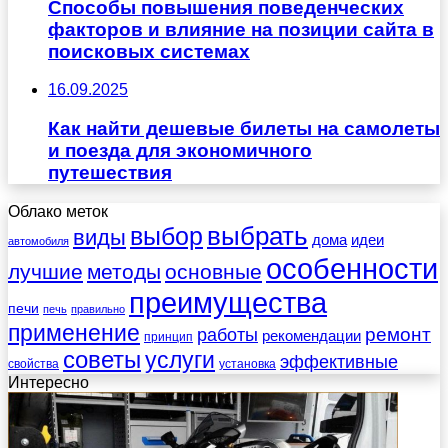
Способы повышения поведенческих
факторов и влияние на позиции сайта в
поисковых системах
16.09.2025
Как найти дешевые билеты на самолеты
и поезда для экономичного
путешествия
Облако меток
выбрать
выбор
виды
дома
идеи
автомобиля
особенности
лучшие
методы
основные
преимущества
печи
печь
правильно
применение
работы
ремонт
рекомендации
принцип
советы
услуги
эффективные
свойства
установка
Интересно