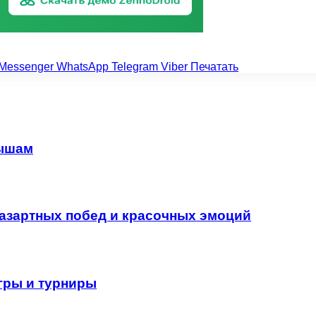
Messenger
WhatsApp
Telegram
Viber
Печатать
рышам
 азартных побед и красочных эмоций
гры и турниры