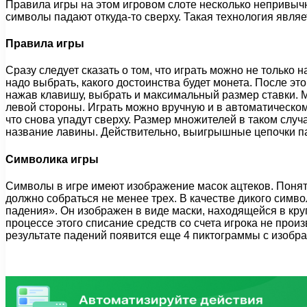
Правила игры на этом игровом слоте несколько непривычны
символы падают откуда-то сверху. Такая технология являе
Правила игры
Сразу следует сказать о том, что играть можно не только 
надо выбрать, какого достоинства будет монета. После этог
нажав клавишу, выбрать и максимальный размер ставки. М
левой стороны. Играть можно вручную и в автоматическом
что снова упадут сверху. Размер множителей в таком случ
название лавины. Действительно, выигрышные цепочки пад
Символика игры
Символы в игре имеют изображение масок ацтеков. Понятн
должно собраться не менее трех. В качестве дикого симво
падения». Он изображен в виде маски, находящейся в круг
процессе этого списание средств со счета игрока не пр
результате падений появится еще 4 пиктограммы с изобр