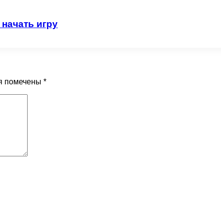
 начать игру
я помечены
*