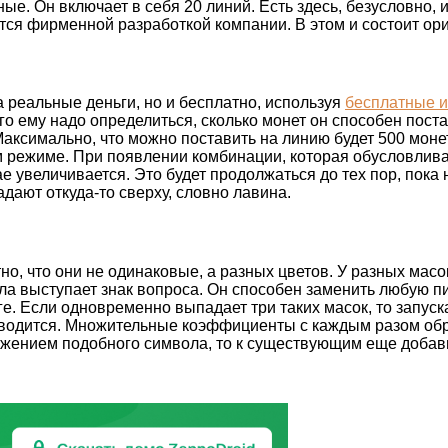
е. Он включает в себя 20 линий. Есть здесь, безусловно, и
тся фирменной разработкой компании. В этом и состоит ори
на реальные деньги, но и бесплатно, используя
бесплатные и
о ему надо определиться, сколько монет он способен постави
аксимально, что можно поставить на линию будет 500 моне
 режиме. При появлении комбинации, которая обусловливае
ае увеличивается. Это будет продолжаться до тех пор, пока
ают откуда-то сверху, словно лавина.
о, что они не одинаковые, а разных цветов. У разных масо
ла выступает знак вопроса. Он способен заменить любую пи
е. Если одновременно выпадает три таких масок, то запуск
оизводится. Множительные коэффициенты с каждым разом о
ажением подобного символа, то к существующим еще добави