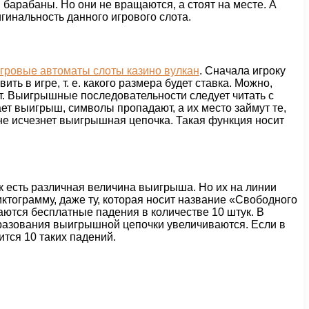
 барабаны. Но они не вращаются, а стоят на месте. А
гинальность данного игрового слота.
гровые автоматы слоты казино вулкан
. Сначала игроку
ть в игре, т. е. какого размера будет ставка. Можно,
т. Выигрышные последовательности следует читать с
т выигрыш, символы пропадают, а их место займут те,
 не исчезнет выигрышная цепочка. Такая функция носит
к есть различная величина выигрыша. Но их на линии
ктограмму, даже ту, которая носит название «Свободного
аются бесплатные падения в количестве 10 штук. В
бразования выигрышной цепочки увеличиваются. Если в
тся 10 таких падений.