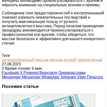
женщины необходимо проконсультироваться с врачом и
обратить внимание на специальные техники и приемы.
Соблюдение этих предосторожностей и контропоказаний
поможет избежать нежелательных последствий и
получить максимальную пользу от ручного
антицеллюлитного массажа. Перед началом проведения
процедуры рекомендуется проконсультироваться с
профессионалом или врачом, чтобы убедиться, что
массаж безопасен и эффективен для вашего конкретного
случая.
Теги
антицеллюлитный
массаж
методы
ручной
эффективные
27.09.2023
0
Время чтения: 6 мин.
Facebook
X
Pinterest
Вконтакте
Одноклассники
Messenger
Messenger
WhatsApp
Telegram
Viber
Печатать
Похожие статьи