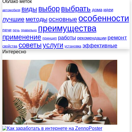
Облако меток
выбрать
выбор
виды
дома
идеи
автомобиля
особенности
лучшие
методы
основные
преимущества
печи
печь
правильно
применение
работы
ремонт
рекомендации
принцип
советы
услуги
эффективные
свойства
установка
Интересно