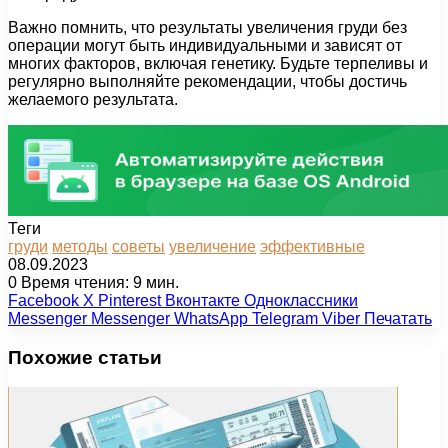
Важно помнить, что результаты увеличения груди без
операции могут быть индивидуальными и зависят от
многих факторов, включая генетику. Будьте терпеливы и
регулярно выполняйте рекомендации, чтобы достичь
желаемого результата.
Теги
груди
методы
советы
увеличение
эффективные
08.09.2023
0
Время чтения: 9 мин.
Facebook
X
Pinterest
Вконтакте
Одноклассники
Messenger
Messenger
WhatsApp
Telegram
Viber
Печатать
Похожие статьи