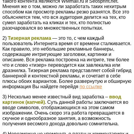
такого контента являются WMmail.ru и Seosprint.net.
Мнения же о том, можно ли заработать таких нехитрым
способом как просмотр рекламы резко разнятся. Все это
объясняется тем, что вся аудитория делится на тех, кто
сумел заработать на кликах и тех, кто полностью
разочаровался во множественных попытках.
2)
Тизерная реклама
— это то, с чем каждый
пользователь Интернета время от времени сталкивается.
Как правило, это небольшие рекламные баннеры,
содержащие интригующие заголовки, картинки и
описание. Вся реклама построена на интриге, тем более
что и слово «тизер» переводится как завлекалка или
дразнилка. Тизерная реклама представляет собой гибрид
баннерной и контекстной рекламы, и сочетает в себе
плюсы обоих вариантов. Более развернутую и обширную
информация Вы найдете перейдя
по ссылке
3) Несколько менее известный вид заработка –
ввод
картинок (капчей)
. Суть данной работы заключается во
вводе символов, отображающихся на этом самом
изображении. Очень скоро эта работа превращается в
скучное и однообразное занятия, а возможность
получения весомого дохода довольно сомнительна.
4) Невозможно не упомянуть о платных комментариях и