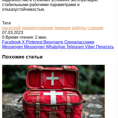
стабильными рабочими параметрами и
отказоустойчивостью.
Теги
насосной
пожаротушения
принцип
работы
станции
07.03.2023
0
Время чтения: 2 мин.
Facebook
X
Pinterest
Вконтакте
Одноклассники
Messenger
Messenger
WhatsApp
Telegram
Viber
Печатать
Похожие статьи