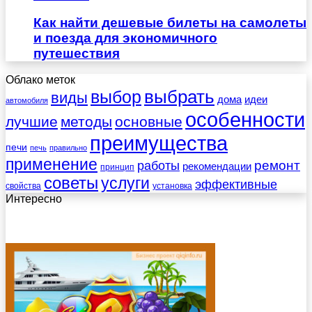
Как найти дешевые билеты на самолеты
и поезда для экономичного
путешествия
Облако меток
выбрать
выбор
виды
дома
идеи
автомобиля
особенности
лучшие
методы
основные
преимущества
печи
печь
правильно
применение
работы
ремонт
рекомендации
принцип
советы
услуги
эффективные
свойства
установка
Интересно