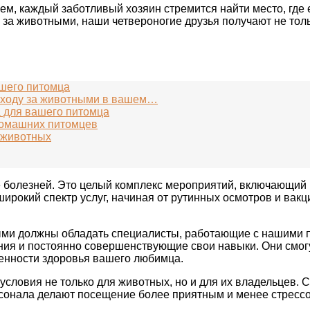
ем, каждый заботливый хозяин стремится найти место, гд
у за животными, наши четвероногие друзья получают не то
ашего питомца
 уходу за животными в вашем…
 для вашего питомца
домашних питомцев
 животных
 болезней. Это целый комплекс мероприятий, включающий в
ирокий спектр услуг, начиная от рутинных осмотров и вак
ми должны обладать специалисты, работающие с нашими п
ия и постоянно совершенствующие свои навыки. Они смогут
енности здоровья вашего любимца.
условия не только для животных, но и для их владельцев.
онала делают посещение более приятным и менее стрессов