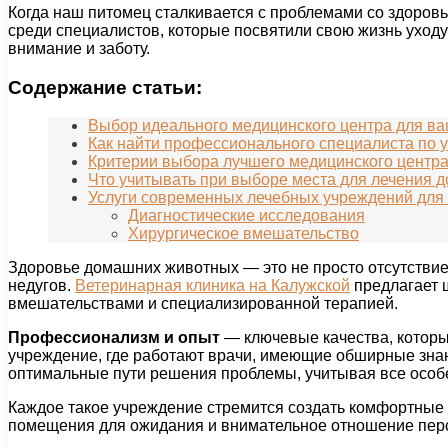
Когда наш питомец сталкивается с проблемами со здоровь
среди специалистов, которые посвятили свою жизнь уход
внимание и заботу.
Содержание статьи:
Выбор идеального медицинского центра для в
Как найти профессионального специалиста по
Критерии выбора лучшего медицинского центра
Что учитывать при выборе места для лечения 
Услуги современных лечебных учреждений для
Диагностические исследования
Хирургическое вмешательство
Здоровье домашних животных — это не просто отсутствие
недугов.
Ветеринарная клиника на Калужской
предлагает ш
вмешательствами и специализированной терапией.
Профессионализм и опыт
— ключевые качества, которы
учреждение, где работают врачи, имеющие обширные знан
оптимальные пути решения проблемы, учитывая все особ
Каждое такое учреждение стремится создать комфортные 
помещения для ожидания и внимательное отношение перс