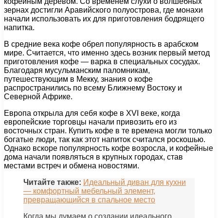
кофейным деревом. Со временем слухи о волшебных
зернах достигли Аравийского полуострова, где монахи
начали использовать их для приготовления бодрящего
напитка.
В средние века кофе обрел популярность в арабском
мире. Считается, что именно здесь возник первый метод
приготовления кофе — варка в специальных сосудах.
Благодаря мусульманским паломникам,
путешествующим в Мекку, знания о кофе
распространились по всему Ближнему Востоку и
Северной Африке.
Европа открыла для себя кофе в XVI веке, когда
европейские торговцы начали привозить его из
восточных стран. Купить кофе в те времена могли только
богатые люди, так как этот напиток считался роскошью.
Однако вскоре популярность кофе возросла, и кофейные
дома начали появляться в крупных городах, став
местами встреч и обмена новостями.
Читайте также:
Идеальный диван для кухни
— комфортный мебельный элемент,
превращающийся в спальное место
Когда мы думаем о создании идеального