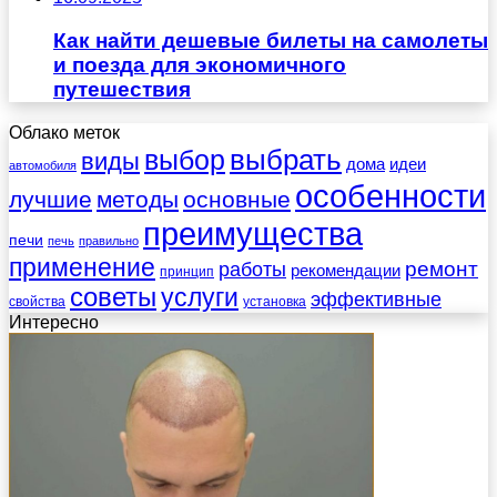
Как найти дешевые билеты на самолеты
и поезда для экономичного
путешествия
Облако меток
выбрать
выбор
виды
дома
идеи
автомобиля
особенности
лучшие
методы
основные
преимущества
печи
печь
правильно
применение
работы
ремонт
рекомендации
принцип
советы
услуги
эффективные
свойства
установка
Интересно