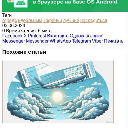
Теги
города
идеальным
кофейни
лучшие
насладиться
03.06.2024
0
Время чтения: 6 мин.
Facebook
X
Pinterest
Вконтакте
Одноклассники
Messenger
Messenger
WhatsApp
Telegram
Viber
Печатать
Похожие статьи