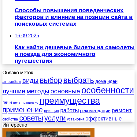
Способы повышения поведенческих
факторов и влияние на позиции сайта в
поисковых системах
16.09.2025
Как найти дешевые билеты на самолеты
и поезда для экономичного
путешествия
Облако меток
выбрать
выбор
виды
дома
идеи
автомобиля
особенности
лучшие
методы
основные
преимущества
печи
печь
правильно
применение
работы
ремонт
рекомендации
принцип
советы
услуги
эффективные
свойства
установка
Интересно