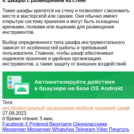
4. Шкафы с размещением на стене
Такие шкафы крепятся на стену и позволяют сэкономить
место в мастерской или гараже. Они обычно имеют
открытую систему хранения и могут быть оснащены
крючками, полками или ящиками для размещения
инструментов.
Выбор определенного типа шкафа инструментального
зависит от особенностей работы и требований
пользователя. Главное, чтобы шкаф обеспечивал
надежное хранение и удобную организацию
инструментов, а также защиту от внешних воздействий.
Теги
инструментальный
организация
удобное
хранение
шкаф
27.09.2023
0
Время чтения: 5 мин.
Facebook
X
Pinterest
Вконтакте
Одноклассники
Messenger
Messenger
WhatsApp
Telegram
Viber
Печатать