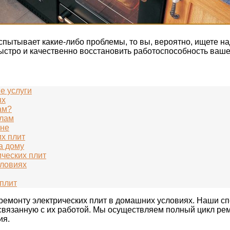
испытывает какие-либо проблемы, то вы, вероятно, ищете
быстро и качественно восстановить работоспособность ваше
е услуги
ях
ам?
алам
вне
х плит
а дому
ческих плит
словиях
 плит
ремонту электрических плит в домашних условиях. Наши с
связанную с их работой. Мы осуществляем полный цикл рем
ия.