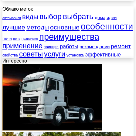
Облако меток
выбрать
выбор
виды
дома
идеи
автомобиля
особенности
лучшие
методы
основные
преимущества
печи
печь
правильно
применение
работы
ремонт
рекомендации
принцип
советы
услуги
эффективные
свойства
установка
Интересно