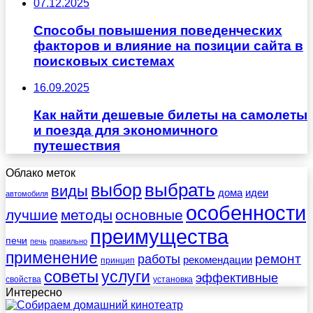
07.12.2025
Способы повышения поведенческих
факторов и влияние на позиции сайта в
поисковых системах
16.09.2025
Как найти дешевые билеты на самолеты
и поезда для экономичного
путешествия
Облако меток
выбрать
выбор
виды
дома
идеи
автомобиля
особенности
лучшие
методы
основные
преимущества
печи
печь
правильно
применение
работы
ремонт
рекомендации
принцип
советы
услуги
эффективные
свойства
установка
Интересно