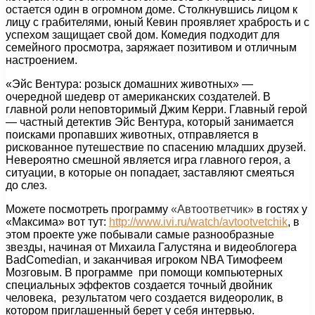
остается один в огромном доме. Столкнувшись лицом к
лицу с грабителями, юный Кевин проявляет храбрость и с
успехом защищает свой дом. Комедия подходит для
семейного просмотра, заряжает позитивом и отличным
настроением.
«Эйс Вентура: розыск домашних животных» —
очередной шедевр от американских создателей. В
главной роли неповторимый Джим Керри. Главный герой
— частный детектив Эйс Вентура, который занимается
поисками пропавших животных, отправляется в
рискованное путешествие по спасению младших друзей.
Невероятно смешной является игра главного героя, а
ситуации, в которые он попадает, заставляют смеяться
до слез.
Можете посмотреть программу
«Автоответчик»
в гостях у
«Максима» вот тут:
http://www.ivi.ru/watch/avtootvetchik
, в
этом проекте уже побывали самые разнообразные
звезды, начиная от Михаила Галустяна и видеоблогера
BadComedian, и заканчивая игроком NBA Тимофеем
Мозговым. В программе при помощи компьютерных
специальных эффектов создается точный двойник
человека, результатом чего создается видеоролик, в
котором приглашенный берет у себя интервью.