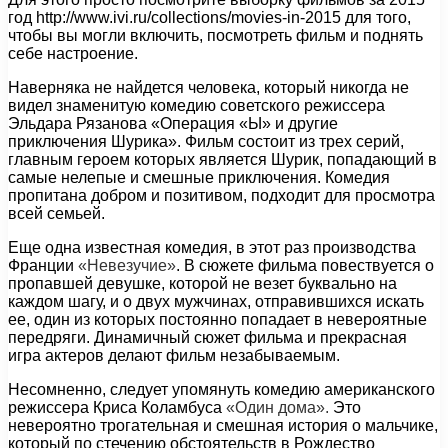
год http://www.ivi.ru/collections/movies-in-2015 для того,
чтобы вы могли включить, посмотреть фильм и поднять
себе настроение.
Наверняка не найдется человека, который никогда не
видел знаменитую комедию советского режиссера
Эльдара Рязанова «Операция «Ы» и другие
приключения Шурика». Фильм состоит из трех серий,
главным героем которых является Шурик, попадающий в
самые нелепые и смешные приключения. Комедия
пропитана добром и позитивом, подходит для просмотра
всей семьей.
Еще одна известная комедия, в этот раз производства
Франции
«Невезучие»
. В сюжете фильма повествуется о
пропавшей девушке, которой не везет буквально на
каждом шагу, и о двух мужчинах, отправившихся искать
ее, один из которых постоянно попадает в невероятные
передряги. Динамичный сюжет фильма и прекрасная
игра актеров делают фильм незабываемым.
Несомненно, следует упомянуть комедию американского
режиссера Криса Коламбуса
«Один дома».
Это
невероятно трогательная и смешная история о мальчике,
который по стечению обстоятельств в Рождество