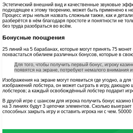
Эстетический внешний вид и качественные звуковые эффе
подходящее к этому творению, может быть применено к не
Процесс игры нельзя назвать сложным также, как и детали 
разберётся в нём благодаря простоте и понятности не тол
без труда разобраться во всём.
Бонусные поощрения
25 линий на 5 барабанах, которые могут принять 75 монет
похвастаться обилием различных бонусов, которые в сво
Для того, чтобы получить первый бонус, игроку каз
появятся на экране, потребуют немалого внимания иг
Изображения на экране могут появиться где угодно, а для 
изображений лобстера, он может сыграть в игру, дающую ш
лобстеров; а каждый освобождённый лобстер подарит игро
В другой игре с шансом для игрока получить бонус казино
на 3 линиях будут 3 цепочки элементов. Сколько выиграет 
способных закрыть игру и оставить игрока ни с чем. 5000