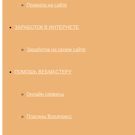
Правила на сайте
ЗАРАБОТОК В ИНТЕРНЕТЕ
Заработок на своем сайте
ПОМОЩЬ ВЕБМАСТЕРУ
Онлайн сервисы
Плагины Вордпресс