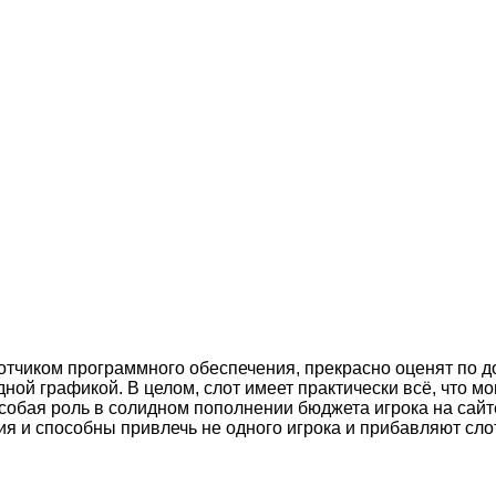
тчиком программного обеспечения, прекрасно оценят по до
ой графикой. В целом, слот имеет практически всё, что мог
собая роль в солидном пополнении бюджета игрока на сай
ия и способны привлечь не одного игрока и прибавляют сл