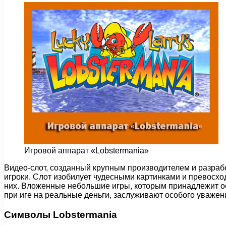
Игровой аппарат «Lobstermania»
Видео-слот, созданный крупным производителем и разрабо
игроки.
Слот изобилует чудесными картинками и превосходн
них. Вложенные небольшие игры, которым принадлежит о
при иге на реальные деньги, заслуживают особого уважен
Символы Lobstermania