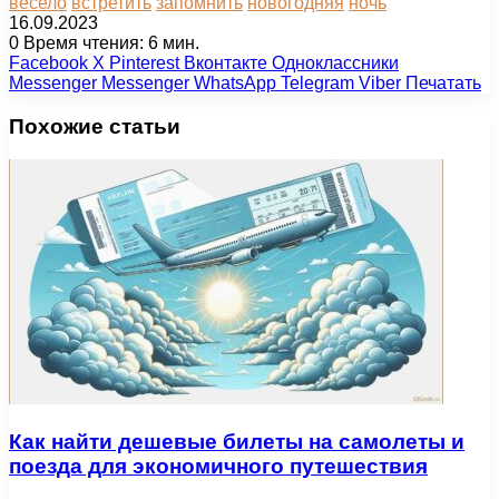
весело
встретить
запомнить
новогодняя
ночь
16.09.2023
0
Время чтения: 6 мин.
Facebook
X
Pinterest
Вконтакте
Одноклассники
Messenger
Messenger
WhatsApp
Telegram
Viber
Печатать
Похожие статьи
Как найти дешевые билеты на самолеты и
поезда для экономичного путешествия