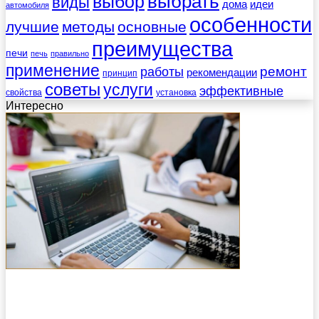
выбрать
выбор
виды
дома
идеи
автомобиля
особенности
лучшие
методы
основные
преимущества
печи
печь
правильно
применение
работы
ремонт
рекомендации
принцип
советы
услуги
эффективные
свойства
установка
Интересно