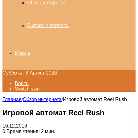
Обзор интернета
Бытовые вопросы
Искать
Суббота , 8 Август 2026
Войти
Switch skin
Главная
/
Обзор интернета
/
Игровой автомат Reel Rush
Игровой автомат Reel Rush
16.12.2016
0
Время чтения: 2 мин.