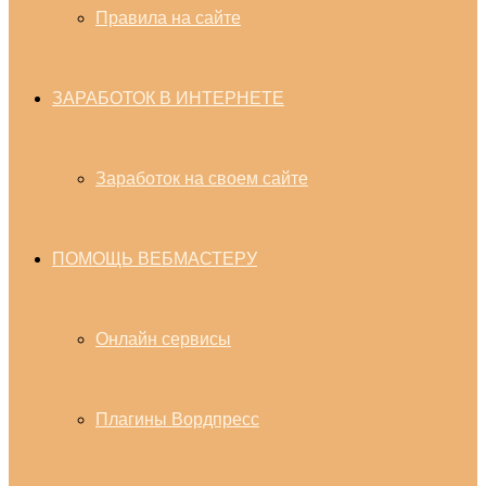
Правила на сайте
ЗАРАБОТОК В ИНТЕРНЕТЕ
Заработок на своем сайте
ПОМОЩЬ ВЕБМАСТЕРУ
Онлайн сервисы
Плагины Вордпресс