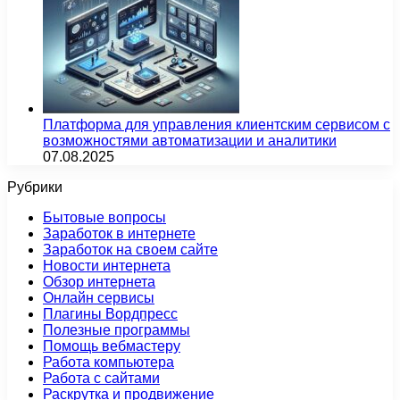
Платформа для управления клиентским сервисом с
возможностями автоматизации и аналитики
07.08.2025
Рубрики
Бытовые вопросы
Заработок в интернете
Заработок на своем сайте
Новости интернета
Обзор интернета
Онлайн сервисы
Плагины Вордпресс
Полезные программы
Помощь вебмастеру
Работа компьютера
Работа с сайтами
Раскрутка и продвижение