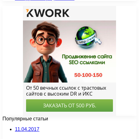
Популярные статьи
11.04.2017