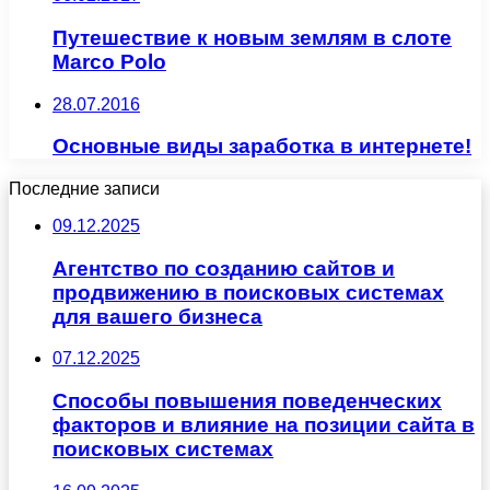
Путешествие к новым землям в слоте
Marco Polo
28.07.2016
Основные виды заработка в интернете!
Последние записи
09.12.2025
Агентство по созданию сайтов и
продвижению в поисковых системах
для вашего бизнеса
07.12.2025
Способы повышения поведенческих
факторов и влияние на позиции сайта в
поисковых системах