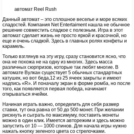
автомат Reel Rush
Данный автомат – это сплошное веселье и море всяких
сладостей. Компания Net Entertaiment нашла не обычное
решение совместить сладкое с полезным. Игра в этот
автомат сделает жизнь не просто яркой и красочной, но
еще и очень сладкой. Здесь в главных ролях конфеты и
карамель.
Только взглянув на эту игру, сразу становится ясно, что
она не похожа не на одну из многих. Здесь масса
различных сюрпризов, которые так любят многие. В
автомате Вулкан существует 5 обычных стандартных
катушек, но вот беда,12 из 25 ячеек закрыты и имеют
надпись «R». И поначалу экран в форме ромба, но после
того, как появляется первая победа, начинают
открываться ячейки.
Начиная играть важно, определить для себя размер
ставки, тут она равна от 50 до 500 монет. При желании
рискнуть и сыграть по максимуму, поставить монеты
можно в один клик. Имеется авторежим и здесь можно
запустить от 10 — 1000 спинов. Для начала игры нужно
нажать кнопку зеленого цвета со стрелочками.