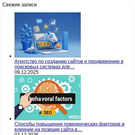
Свежие записи
Агентство по созданию сайтов и продвижению в
поисковых системах для…
09.12.2025
Способы повышения поведенческих факторов и
влияние на позиции сайта в…
07.12.2025