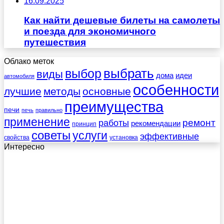
16.09.2025
Как найти дешевые билеты на самолеты
и поезда для экономичного
путешествия
Облако меток
выбрать
выбор
виды
дома
идеи
автомобиля
особенности
лучшие
методы
основные
преимущества
печи
печь
правильно
применение
работы
ремонт
рекомендации
принцип
советы
услуги
эффективные
свойства
установка
Интересно