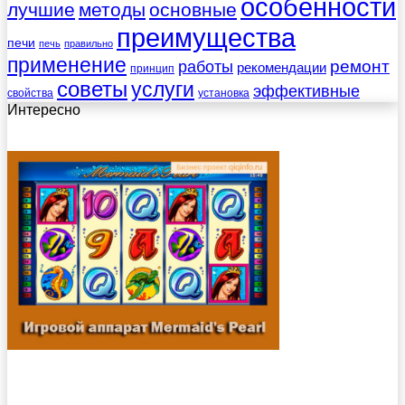
особенности
лучшие
методы
основные
преимущества
печи
печь
правильно
применение
работы
ремонт
рекомендации
принцип
советы
услуги
эффективные
свойства
установка
Интересно