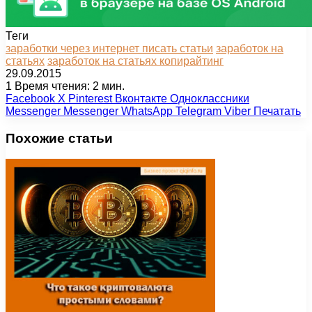
Теги
заработки через интернет писать статьи
заработок на
статьях
заработок на статьях копирайтинг
29.09.2015
1
Время чтения: 2 мин.
Facebook
X
Pinterest
Вконтакте
Одноклассники
Messenger
Messenger
WhatsApp
Telegram
Viber
Печатать
Похожие статьи