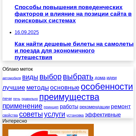
Способы повышения поведенческих
факторов и влияние на позиции сайта в
поисковых системах
16.09.2025
Как найти дешевые билеты на самолеты
и поезда для экономичного
путешествия
Облако меток
выбрать
выбор
виды
дома
идеи
автомобиля
особенности
лучшие
методы
основные
преимущества
печи
печь
правильно
применение
работы
ремонт
рекомендации
принцип
советы
услуги
эффективные
свойства
установка
Интересно