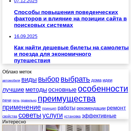
07.12.2025
Способы повышения поведенческих
факторов и влияние на позиции сайта в
поисковых системах
16.09.2025
Как найти дешевые билеты на самолеты
и поезда для экономичного
путешествия
Облако меток
выбрать
выбор
виды
дома
идеи
автомобиля
особенности
лучшие
методы
основные
преимущества
печи
печь
правильно
применение
работы
ремонт
рекомендации
принцип
советы
услуги
эффективные
свойства
установка
Интересно