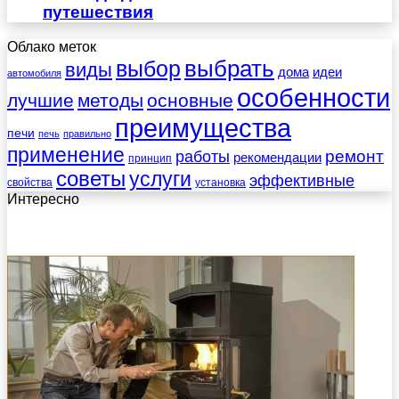
путешествия
Облако меток
выбрать
выбор
виды
дома
идеи
автомобиля
особенности
лучшие
методы
основные
преимущества
печи
печь
правильно
применение
работы
ремонт
рекомендации
принцип
советы
услуги
эффективные
свойства
установка
Интересно