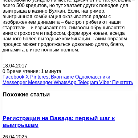
всего 500 кредитов, но тут хватает других поводов для
выигрыша в казино Вулкан. Если, например,
выигрышная комбинация оказывается рядом с
изображением динамита – быстро прибегают наши
старатели – и взрывают его, символы обрушиваются
вниз с грохотом и пафосом, формируя новые, всегда
намного более выгодные комбинации. Таким образом
процесс может продолжаться довольно долго, благо,
динамита в игре полным полном.
18.04.2017
0
Время чтения: 1 минута
Facebook
X
Pinterest
Вконтакте
Одноклассники
Messenger
Messenger
WhatsApp
Telegram
Viber
Печатать
Похожие статьи
Регистрация на Вавада: первый шаг к
выигрышам
26.04.2025