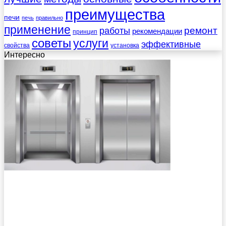
преимущества
печи
печь
правильно
применение
работы
ремонт
рекомендации
принцип
советы
услуги
эффективные
свойства
установка
Интересно