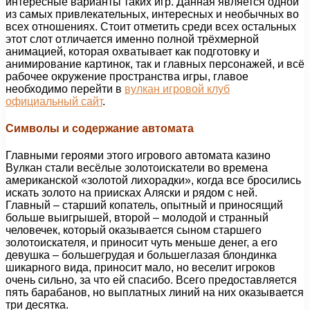
интересные варианты таких игр.
Данная является одной
из самых привлекательных, интересных и необычных во
всех отношениях. Стоит отметить среди всех остальных
этот слот отличается именно полной трёхмерной
анимацией, которая охватывает как подготовку и
анимирование картинок, так и главных персонажей, и всё
рабочее окружение пространства игры, главое
необходимо перейти в
вулкан игровой клуб
официальный сайт
.
Символы и содержание автомата
Главными героями этого игрового автомата казино
Вулкан стали весёлые золотоискатели во времена
американской «золотой лихорадки», когда все бросились
искать золото на приисках Аляски и рядом с ней.
Главный – старший копатель, опытный и приносящий
больше выигрышей, второй – молодой и странный
человечек, который оказывается сыном старшего
золотоискателя, и приносит чуть меньше денег, а его
девушка – большегрудая и большеглазая блондинка
шикарного вида, приносит мало, но веселит игроков
очень сильно, за что ей спасибо. Всего предоставляется
пять барабанов, но выплатных линий на них оказывается
три десятка.