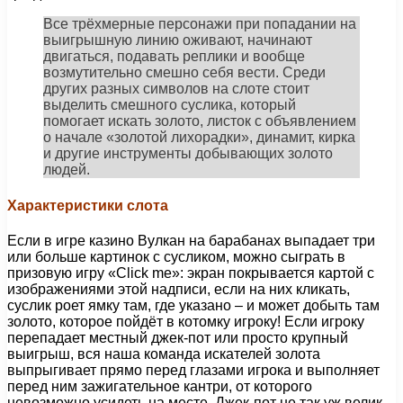
Все трёхмерные персонажи при попадании на
выигрышную линию оживают, начинают
двигаться, подавать реплики и вообще
возмутительно смешно себя вести. Среди
других разных символов на слоте стоит
выделить смешного суслика, который
помогает искать золото, листок с объявлением
о начале «золотой лихорадки», динамит, кирка
и другие инструменты добывающих золото
людей.
Характеристики слота
Если в игре казино Вулкан на барабанах выпадает три
или больше картинок с сусликом, можно сыграть в
призовую игру «Click me»: экран покрывается картой с
изображениями этой надписи, если на них кликать,
суслик роет ямку там, где указано – и может добыть там
золото, которое пойдёт в котомку игроку! Если игроку
перепадает местный джек-пот или просто крупный
выигрыш, вся наша команда искателей золота
выпрыгивает прямо перед глазами игрока и выполняет
перед ним зажигательное кантри, от которого
невозможно усидеть на месте. Джек-пот не так уж велик –