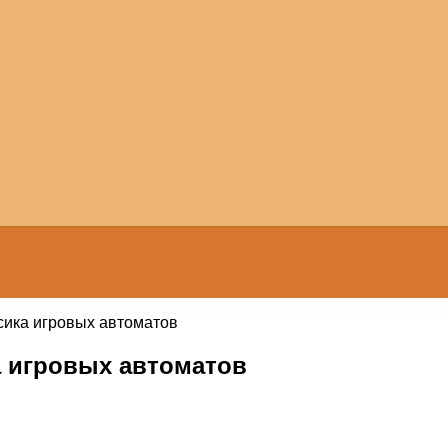
ссика игровых автоматов
ка игровых автоматов