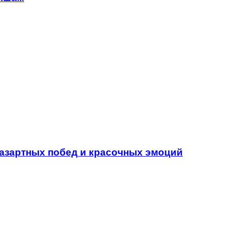
 азартных побед и красочных эмоций