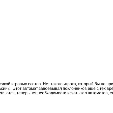
икой игровых слотов. Нет такого игрока, который бы не прише
льсины.
Этот автомат завоевывал поклонников еще с тех вре
тся, теперь нет необходимости искать зал автоматов, его