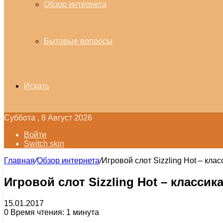
Обзор интернета
Бытовые вопросы
Искать
Суббота , 8 Август 2026
Войти
Switch skin
Главная
/
Обзор интернета
/
Игровой слот Sizzling Hot – кла
Игровой слот Sizzling Hot – класси
15.01.2017
0
Время чтения: 1 минута