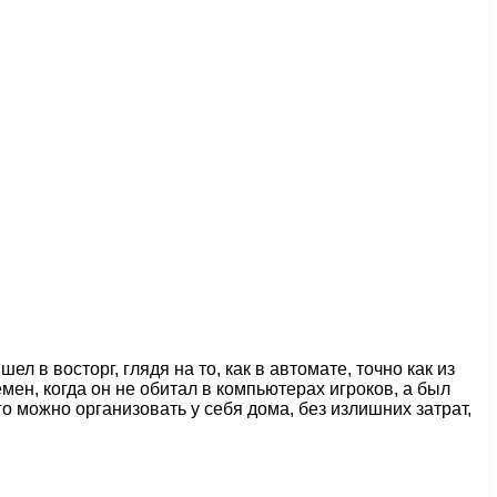
л в восторг, глядя на то, как в автомате, точно как из
мен, когда он не обитал в компьютерах игроков, а был
 можно организовать у себя дома, без излишних затрат,