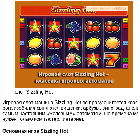
слот Sizzling Hot
Игровая слот-машина Sizzling Hot по праву считается класс
рога изобилия сыплются вишенки, арбузы, виноград, апе
самым настоящим «железным» автоматом. Но времена меняю
нужен только компьютер, интернет.
Основная игра Sizzling Hot