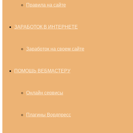
Правила на сайте
ЗАРАБОТОК В ИНТЕРНЕТЕ
Заработок на своем сайте
ПОМОЩЬ ВЕБМАСТЕРУ
Онлайн сервисы
Плагины Вордпресс