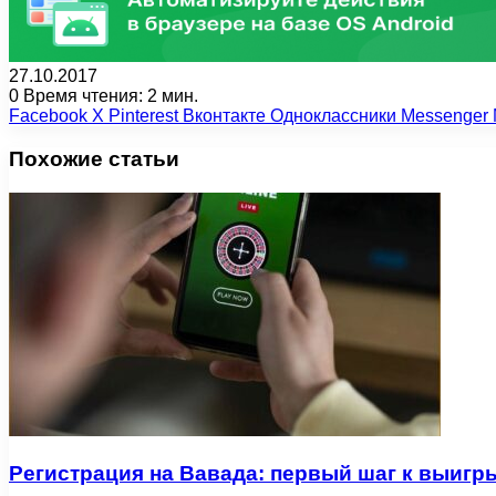
27.10.2017
0
Время чтения: 2 мин.
Facebook
X
Pinterest
Вконтакте
Одноклассники
Messenger
Похожие статьи
Регистрация на Вавада: первый шаг к выиг