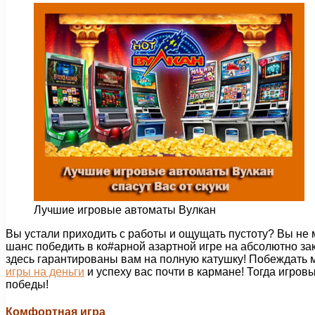
Лучшие игровые автоматы Вулкан
Вы устали приходить с работы и ощущать пустоту? Вы не 
шанс победить в ко#арной азартной игре на абсолютно за
здесь гарантированы вам на полную катушку! Побеждать 
игры на деньги
и успеху вас почти в кармане! Тогда игров
победы!
Комфортная игра