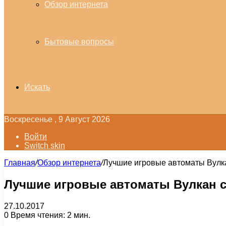
Обзор интернета
Бытовые вопросы
Искать
Воскресенье , 9 Август 2026
Войти
Switch skin
Главная
/
Обзор интернета
/
Лучшие игровые автоматы Вулка
Лучшие игровые автоматы Вулкан сп
27.10.2017
0
Время чтения: 2 мин.