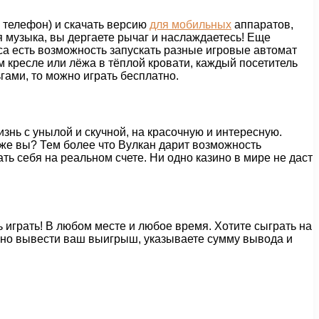
, телефон) и скачать версию
для мобильных
аппаратов,
ая музыка, вы дергаете рычаг и наслаждаетесь! Еще
са есть возможность запускать разные игровые автомат
 кресле или лёжа в тёплой кровати, каждый посетитель
гами, то можно играть бесплатно.
знь с унылой и скучной, на красочную и интересную.
же вы? Тем более что Вулкан дарит возможность
ть себя на реальном счете. Ни одно казино в мире не даст
ь играть! В любом месте и любое время. Хотите сыграть на
ужно вывести ваш выигрыш, указываете сумму вывода и