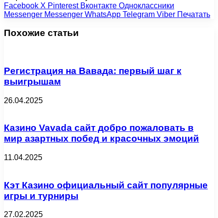
Facebook
X
Pinterest
Вконтакте
Одноклассники
Messenger
Messenger
WhatsApp
Telegram
Viber
Печатать
Похожие статьи
Регистрация на Вавада: первый шаг к
выигрышам
26.04.2025
Казино Vavada сайт добро пожаловать в
мир азартных побед и красочных эмоций
11.04.2025
Кэт Казино официальный сайт популярные
игры и турниры
27.02.2025