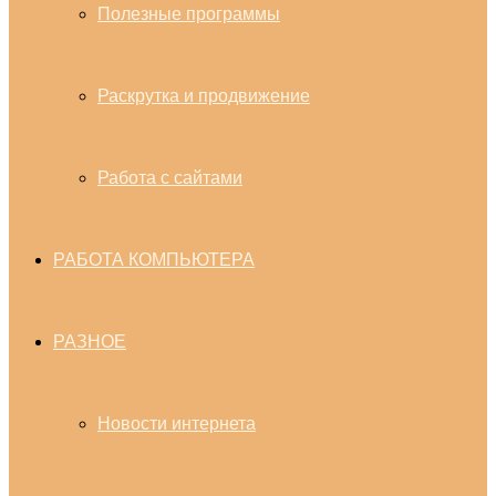
Полезные программы
Раскрутка и продвижение
Работа с сайтами
РАБОТА КОМПЬЮТЕРА
РАЗНОЕ
Новости интернета