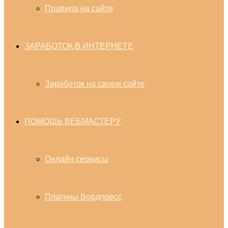
Правила на сайте
ЗАРАБОТОК В ИНТЕРНЕТЕ
Заработок на своем сайте
ПОМОЩЬ ВЕБМАСТЕРУ
Онлайн сервисы
Плагины Вордпресс