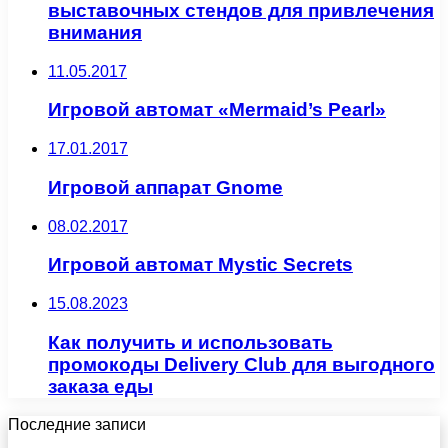
выставочных стендов для привлечения
внимания
11.05.2017
Игровой автомат «Mermaid’s Pearl»
17.01.2017
Игровой аппарат Gnome
08.02.2017
Игровой автомат Mystic Secrets
15.08.2023
Как получить и использовать
промокоды Delivery Club для выгодного
заказа еды
Последние записи