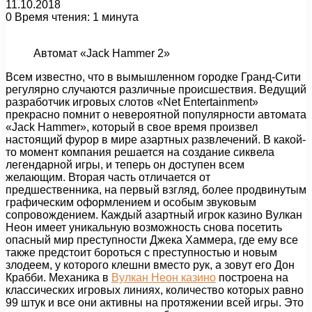
11.10.2018
0
Время чтения: 1 минута
Автомат «Jack Hammer 2»
Всем известно, что в вымышленном городке Гранд-Сити
регулярно случаются различные происшествия.
Ведущий
разработчик игровых слотов «Net Entertainment»
прекрасно помнит о невероятной популярности автомата
«Jack Hammer», который в свое время произвел
настоящий фурор в мире азартных развлечений. В какой-
то момент компания решается на создание сиквела
легендарной игры, и теперь он доступен всем
желающим. Вторая часть отличается от
предшественника, на первый взгляд, более продвинутым
графическим оформлением и особым звуковым
сопровождением. Каждый азартный игрок казино Вулкан
Неон имеет уникальную возможность снова посетить
опасный мир преступности Джека Хаммера, где ему все
также предстоит бороться с преступностью и новым
злодеем, у которого клешни вместо рук, а зовут его Дон
Крабби. Механика в
Вулкан Неон казино
построена на
классических игровых линиях, количество которых равно
99 штук и все они активны на протяжении всей игры. Это