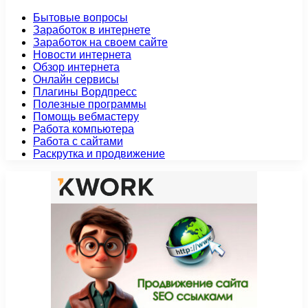
Бытовые вопросы
Заработок в интернете
Заработок на своем сайте
Новости интернета
Обзор интернета
Онлайн сервисы
Плагины Вордпресс
Полезные программы
Помощь вебмастеру
Работа компьютера
Работа с сайтами
Раскрутка и продвижение