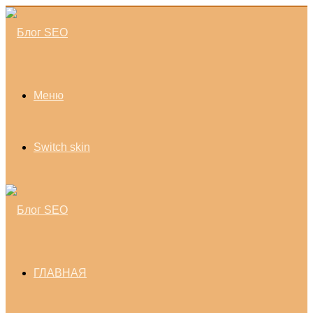
Меню
Switch skin
ГЛАВНАЯ