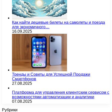
Как найти дешевые билеты на самолеты и поезда
для экономичного…
16.09.2025
Тренды и Советы для Успешной Продажи
Смартфонов
27.08.2025
Платформа для управления клиентским сервисом с
возможностями автоматизации и аналитики
07.08.2025
Рубрики