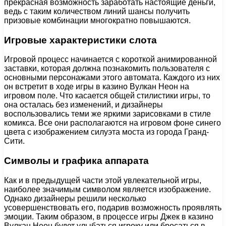
прекрасная возможность заработать настоящие деньги,
ведь с таким количеством линий шансы получить
призовые комбинации многократно повышаются.
Игровые характеристики слота
Игровой процесс начинается с короткой анимированной
заставки, которая должна познакомить пользователя с
основными персонажами этого автомата. Каждого из них
он встретит в ходе игры в казино Вулкан Неон на
игровом поле. Что касается общей стилистики игры, то
она осталась без изменений, и дизайнеры
воспользовались теми же яркими зарисовками в стиле
комикса. Все они располагаются на игровом фоне синего
цвета с изображением силуэта моста из города Гранд-
Сити.
Символы и графика аппарата
Как и в предыдущей части этой увлекательной игры,
наиболее значимым символом является изображение.
Однако дизайнеры решили несколько
усовершенствовать его, подарив возможность проявлять
эмоции. Таким образом, в процессе игры Джек в казино
Вулкан Неон будет улыбаться игроку или бросаться в