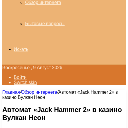
Обзор интернета
Бытовые вопросы
Искать
Воскресенье , 9 Август 2026
Войти
Switch skin
Главная
/
Обзор интернета
/
Автомат «Jack Hammer 2» в
казино Вулкан Неон
Автомат «Jack Hammer 2» в казино
Вулкан Неон