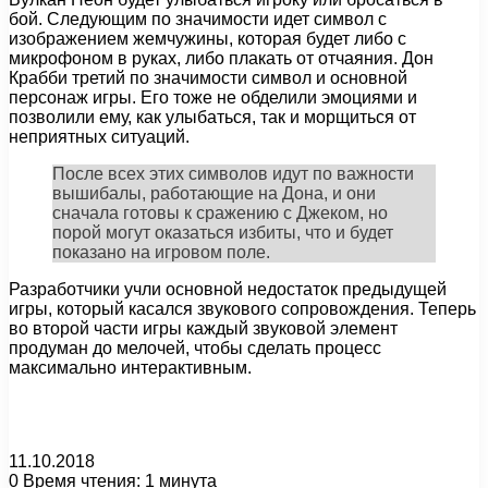
бой. Следующим по значимости идет символ с
изображением жемчужины, которая будет либо с
микрофоном в руках, либо плакать от отчаяния. Дон
Крабби третий по значимости символ и основной
персонаж игры. Его тоже не обделили эмоциями и
позволили ему, как улыбаться, так и морщиться от
неприятных ситуаций.
После всех этих символов идут по важности
вышибалы, работающие на Дона, и они
сначала готовы к сражению с Джеком, но
порой могут оказаться избиты, что и будет
показано на игровом поле.
Разработчики учли основной недостаток предыдущей
игры, который касался звукового сопровождения. Теперь
во второй части игры каждый звуковой элемент
продуман до мелочей, чтобы сделать процесс
максимально интерактивным.
11.10.2018
0
Время чтения: 1 минута