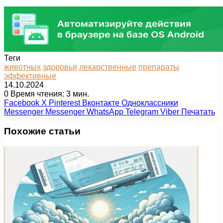
Теги
животных
здоровья
лекарственные
препараты
эффективные
14.10.2024
0
Время чтения: 3 мин.
Facebook
X
Pinterest
Вконтакте
Одноклассники
Messenger
Messenger
WhatsApp
Telegram
Viber
Печатать
Похожие статьи