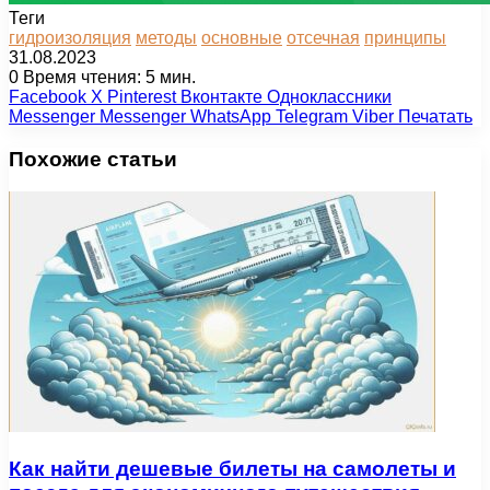
Теги
гидроизоляция
методы
основные
отсечная
принципы
31.08.2023
0
Время чтения: 5 мин.
Facebook
X
Pinterest
Вконтакте
Одноклассники
Messenger
Messenger
WhatsApp
Telegram
Viber
Печатать
Похожие статьи
Как найти дешевые билеты на самолеты и