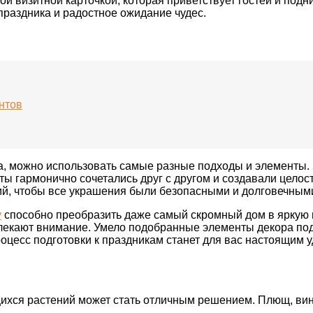
ой визитной карточкой, которая приветствует гостей и по
праздника и радостное ожидание чудес.
нтов
а, можно использовать самые разные подходы и элементы. 
нты гармонично сочетались друг с другом и создавали цел
ний, чтобы все украшения были безопасными и долговечным
у
способно преобразить даже самый скромный дом в яркую 
ивлекают внимание. Умело подобранные элементы декора п
цесс подготовки к праздникам станет для вас настоящим у
хся растений может стать отличным решением. Плющ, вино