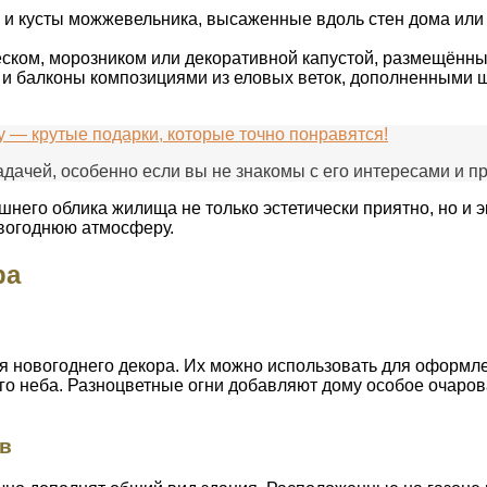
и кусты можжевельника, высаженные вдоль стен дома или 
ском, морозником или декоративной капустой, размещённые
и балконы композициями из еловых веток, дополненными ш
 — крутые подарки, которые точно понравятся!
дачей, особенно если вы не знакомы с его интересами и п
шнего облика жилища не только эстетически приятно, но и
вогоднюю атмосферу.
ра
новогоднего декора. Их можно использовать для оформлен
ого неба. Разноцветные огни добавляют дому особое очаро
в