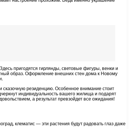
днимает настроение прохожим. Ведь именно украшение
Здесь пригодятся гирлянды, световые фигуры, венки и
остный образ. Оформление внешних стен дома к Новому
и.
и сказочную резиденцию. Особенное внимание стоит
одчеркнут индивидуальность вашего жилища и подарят
довольствием, а результат превзойдет все ожидания!
град, клематис — эти растения будут радовать глаз даже