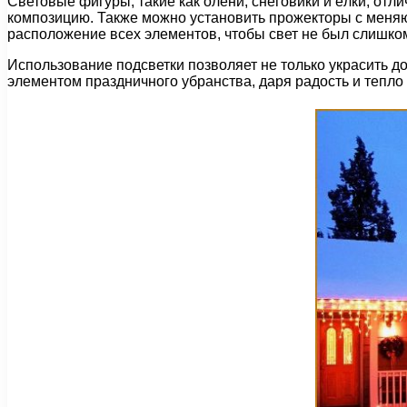
Световые фигуры, такие как олени, снеговики и ёлки, от
композицию. Также можно установить прожекторы с меняю
расположение всех элементов, чтобы свет не был слишком
Использование подсветки позволяет не только украсить до
элементом праздничного убранства, даря радость и тепло 