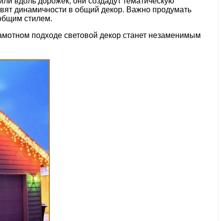
 или вдоль дорожек, они создадут тематическую
вят динамичности в общий декор. Важно продумать
 общим стилем.
грамотном подходе световой декор станет незаменимым