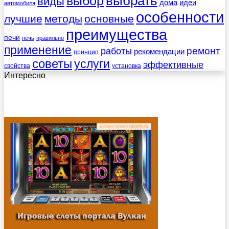
выбрать
выбор
виды
дома
идеи
автомобиля
особенности
лучшие
методы
основные
преимущества
печи
печь
правильно
применение
работы
ремонт
рекомендации
принцип
советы
услуги
эффективные
свойства
установка
Интересно