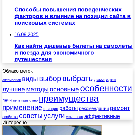
Способы повышения поведенческих
факторов и влияние на позиции сайта в
поисковых системах
16.09.2025
Как найти дешевые билеты на самолеты
и поезда для экономичного
путешествия
Облако меток
выбрать
выбор
виды
дома
идеи
автомобиля
особенности
лучшие
методы
основные
преимущества
печи
печь
правильно
применение
работы
ремонт
рекомендации
принцип
советы
услуги
эффективные
свойства
установка
Интересно