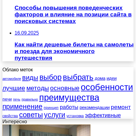
Способы повышения поведенческих
факторов и влияние на позиции сайта в
поисковых системах
16.09.2025
Как найти дешевые билеты на самолеты
и поезда для экономичного
путешествия
Облако меток
выбрать
выбор
виды
дома
идеи
автомобиля
особенности
лучшие
методы
основные
преимущества
печи
печь
правильно
применение
работы
ремонт
рекомендации
принцип
советы
услуги
эффективные
свойства
установка
Интересно