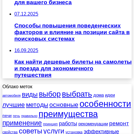
для вашего бизнеса
07.12.2025
Способы повышения поведенческих
факторов и влияние на позиции сайта в
поисковых системах
16.09.2025
Как найти дешевые билеты на самолеты
и поезда для экономичного
путешествия
Облако меток
выбрать
выбор
виды
дома
идеи
автомобиля
особенности
лучшие
методы
основные
преимущества
печи
печь
правильно
применение
работы
ремонт
рекомендации
принцип
советы
услуги
эффективные
свойства
установка