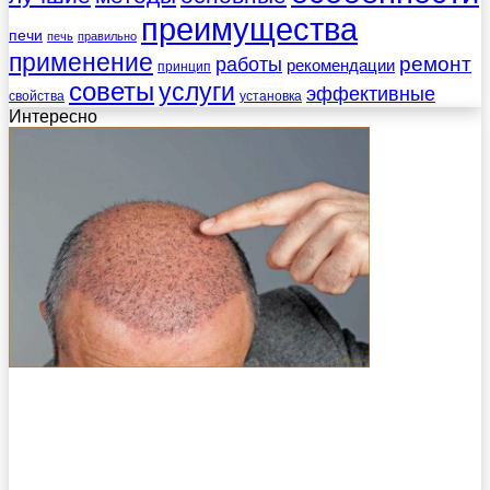
преимущества
печи
печь
правильно
применение
работы
ремонт
рекомендации
принцип
советы
услуги
эффективные
свойства
установка
Интересно