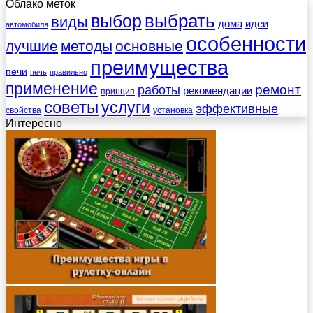
Облако меток
выбрать
выбор
виды
дома
идеи
автомобиля
особенности
лучшие
методы
основные
преимущества
печи
печь
правильно
применение
работы
ремонт
рекомендации
принцип
советы
услуги
эффективные
свойства
установка
Интересно