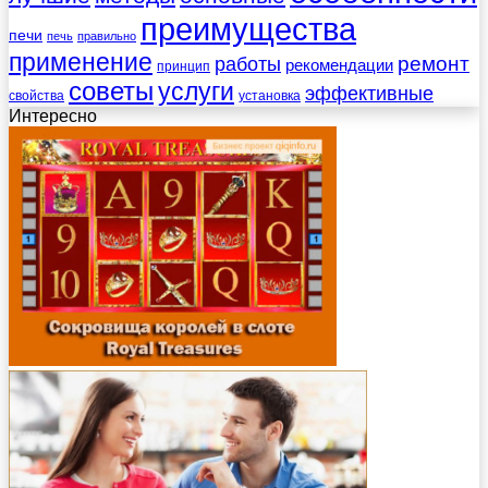
преимущества
печи
печь
правильно
применение
работы
ремонт
рекомендации
принцип
советы
услуги
эффективные
свойства
установка
Интересно