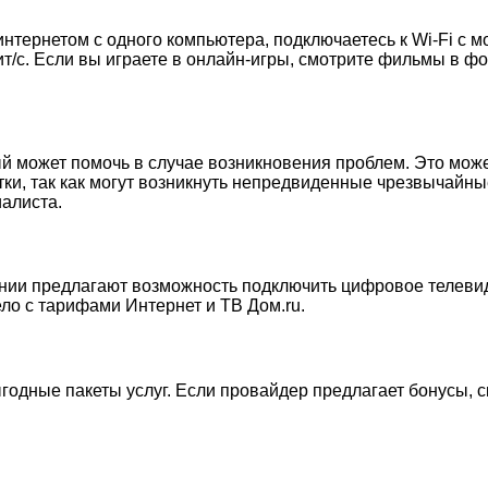
интернетом с одного компьютера, подключаетесь к Wi-Fi с 
т/с. Если вы играете в онлайн-игры, смотрите фильмы в фо
ый может помочь в случае возникновения проблем. Это може
ки, так как могут возникнуть непредвиденные чрезвычайные
алиста.
нии предлагают возможность подключить цифровое телевиден
ело с тарифами Интернет и ТВ Дом.ru.
годные пакеты услуг. Если провайдер предлагает бонусы, ск