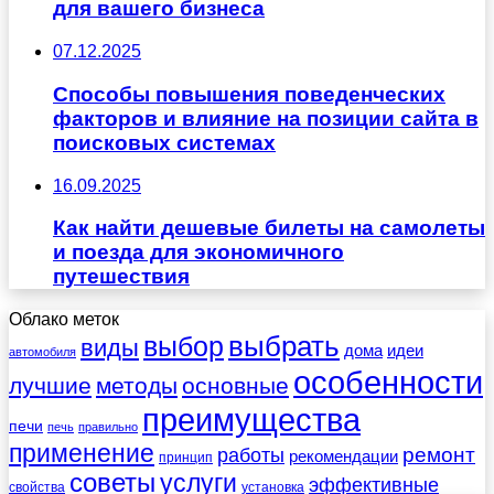
для вашего бизнеса
07.12.2025
Способы повышения поведенческих
факторов и влияние на позиции сайта в
поисковых системах
16.09.2025
Как найти дешевые билеты на самолеты
и поезда для экономичного
путешествия
Облако меток
выбрать
выбор
виды
дома
идеи
автомобиля
особенности
лучшие
методы
основные
преимущества
печи
печь
правильно
применение
работы
ремонт
рекомендации
принцип
советы
услуги
эффективные
свойства
установка