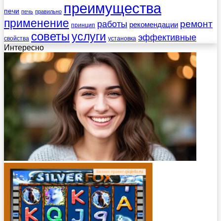
преимущества
печи
печь
правильно
применение
работы
ремонт
рекомендации
принцип
советы
услуги
эффективные
свойства
установка
Интересно