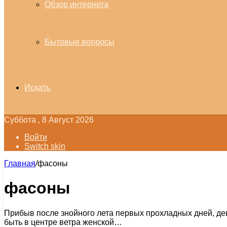
Обзор интернета
Бытовые вопросы
Искать
Суббота , 8 Август 2026
Войти
Switch skin
Главная
/
фасоны
фасоны
Прибыв после знойного лета первых прохладных дней, дев
быть в центре ветра женской…