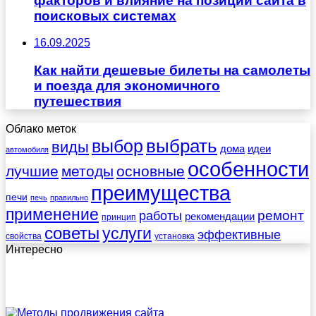
факторов и влияние на позиции сайта в
поисковых системах
16.09.2025
Как найти дешевые билеты на самолеты
и поезда для экономичного
путешествия
Облако меток
выбрать
выбор
виды
дома
идеи
автомобиля
особенности
лучшие
методы
основные
преимущества
печи
печь
правильно
применение
работы
ремонт
рекомендации
принцип
советы
услуги
эффективные
свойства
установка
Интересно