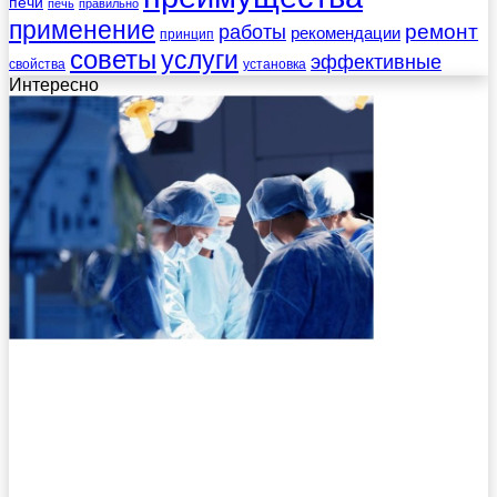
печи
печь
правильно
применение
работы
ремонт
рекомендации
принцип
советы
услуги
эффективные
свойства
установка
Интересно