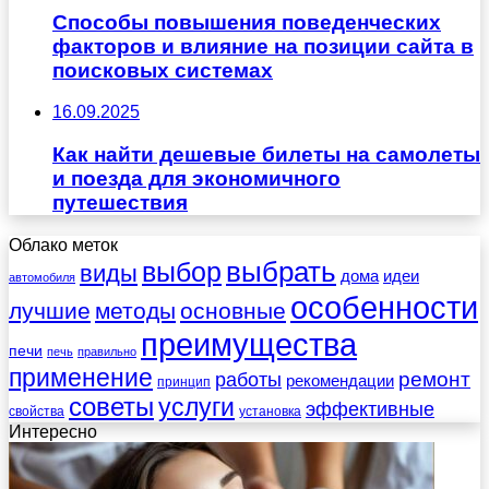
Способы повышения поведенческих
факторов и влияние на позиции сайта в
поисковых системах
16.09.2025
Как найти дешевые билеты на самолеты
и поезда для экономичного
путешествия
Облако меток
выбрать
выбор
виды
дома
идеи
автомобиля
особенности
лучшие
методы
основные
преимущества
печи
печь
правильно
применение
работы
ремонт
рекомендации
принцип
советы
услуги
эффективные
свойства
установка
Интересно