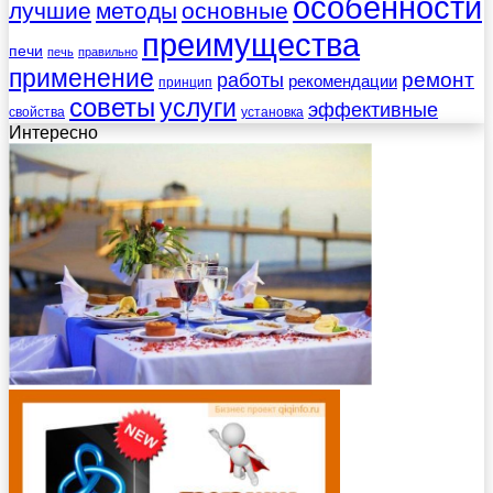
особенности
лучшие
методы
основные
преимущества
печи
печь
правильно
применение
работы
ремонт
рекомендации
принцип
советы
услуги
эффективные
свойства
установка
Интересно