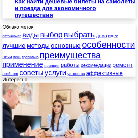
Как найти дешевые билеты на самолеты
и поезда для экономичного
путешествия
Облако меток
выбрать
выбор
виды
дома
идеи
автомобиля
особенности
лучшие
методы
основные
преимущества
печи
печь
правильно
применение
работы
ремонт
рекомендации
принцип
советы
услуги
эффективные
свойства
установка
Интересно