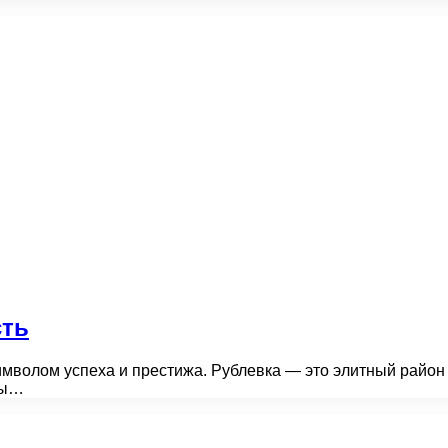
сть
имволом успеха и престижа. Рублевка — это элитный район
ны…