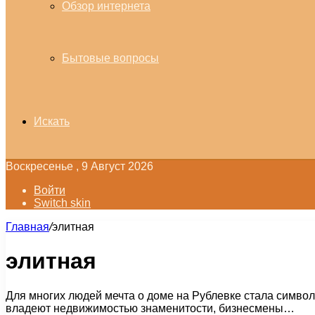
Обзор интернета
Бытовые вопросы
Искать
Воскресенье , 9 Август 2026
Войти
Switch skin
Главная
/
элитная
элитная
Для многих людей мечта о доме на Рублевке стала символ
владеют недвижимостью знаменитости, бизнесмены…